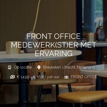
FRONT OFFICE
MEDEWERK(ST)ER MET
ERVARING
Op locatie
Breukelen
,
Utrecht
,
Nederland
€ 14,99 - € 16,87 per uur
FRONT OFFICE