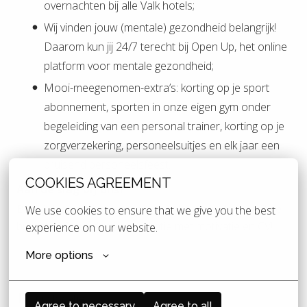
overnachten bij alle Valk hotels;
Wij vinden jouw (mentale) gezondheid belangrijk!
Daarom kun jij 24/7 terecht bij Open Up, het online
platform voor mentale gezondheid;
Mooi-meegenomen-extra’s: korting op je sport
abonnement, sporten in onze eigen gym onder
begeleiding van een personal trainer, korting op je
zorgverzekering, personeelsuitjes en elk jaar een
bruisend personeelsfeest.
COOKIES AGREEMENT
Aan de slag bij ons?
Ben jij klaar om jouw passie voor koken in de praktijk te
We use cookies to ensure that we give you the best 
brengen? Stuur dan je sollicitatie met motivatie en CV!
experience on our website.
More options
Op locatie
Agree to necessary
Agree to all