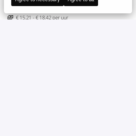
Breukelen
,
Utrecht
,
Nederland
€ 15,21 - € 18,42 per uur
KEUKEN
Solliciteren
of
APPLY WITH INDEED
ONBESCHIKBAAR
Cookies bijwerken
Deel vacature