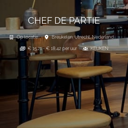
CHEF DE PARTIE
Op locatie
Breukelen
,
Utrecht
,
Nederland
€ 15,21 - € 18,42 per uur
KEUKEN