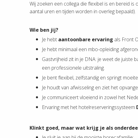
Wij zoeken een collega die flexibel is en bereid 
aantal uren en tijden worden in overleg bepaald).
Wie ben jij?
Je hebt
aantoonbare ervaring
als Front O
Je hebt minimaal een mbo-opleiding afgerond,
Gastvrijheid zit in je DNA: je weet de juiste
een professionele uitstraling.
Je bent flexibel, zelfstandig en springt moeit
Je houdt van afwisseling en ziet het opvange
Je communiceert vloeiend in zowel het Neder
Ervaring met het hotelreserveringssysteem
Klinkt goed, maar wat krijg je als onderde
Je sluit je aan bij de mooiste horecafamilie;