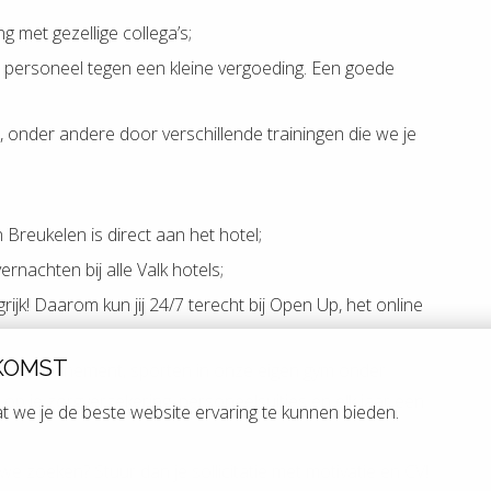
 met gezellige collega’s;
s personeel tegen een kleine vergoeding. Een goede
en, onder andere door verschillende trainingen die we je
n Breukelen is direct aan het hotel;
ernachten bij alle Valk hotels;
ijk! Daarom kun jij 24/7 terecht bij Open Up, het online
KOMST
ort abonnement, sporten in onze eigen gym onder
 op je zorgverzekering, personeelsuitjes en elk jaar een
 we je de beste website ervaring te kunnen bieden.
e we zoeken? Stuur dan je sollicitatie met motivatie en CV!