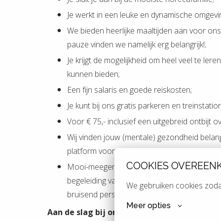
Je werkt in een leuke en dynamische omgeving
We bieden heerlijke maaltijden aan voor on
pauze vinden we namelijk erg belangrijk!;
Je krijgt de mogelijkheid om heel veel te ler
kunnen bieden;
Een fijn salaris en goede reiskosten;
Je kunt bij ons gratis parkeren en treinstatio
Voor € 75,- inclusief een uitgebreid ontbijt ov
Wij vinden jouw (mentale) gezondheid belangr
platform voor mentale gezondheid;
COOKIES OVEREEN
Mooi-meegenomen-extra’s: korting op je sp
begeleiding van een personal trainer, korting
We gebruiken cookies zodat
bruisend personeelsfeest.
Meer opties
Aan de slag bij ons?
Ben jij het visitekaartje di