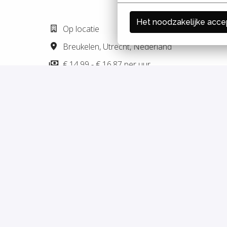
Het noodzakelijke acce
Op locatie
Breukelen
,
Utrecht
,
Nederland
€ 14,99 - € 16,87 per uur
FRONT OFFICE
Privacy policy